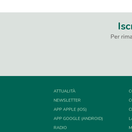
Isc
Per rima
ATTUALITÀ
C
NEWSLETTER
C
APP APPLE (IOS)
C
APP GOOGLE (ANDROID)
L
RADIO
M