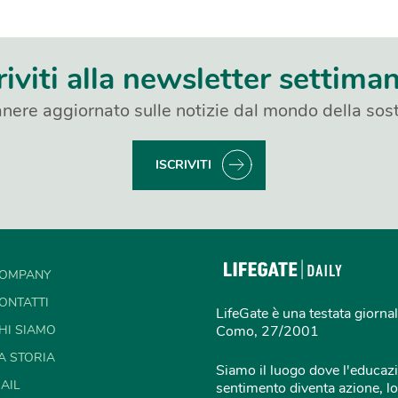
riviti alla newsletter settima
nere aggiornato sulle notizie dal mondo della sost
ISCRIVITI
OMPANY
ONTATTI
LifeGate è una testata giornal
HI SIAMO
Como, 27/2001
A STORIA
Siamo il luogo dove l'educazi
AIL
sentimento diventa azione, lo