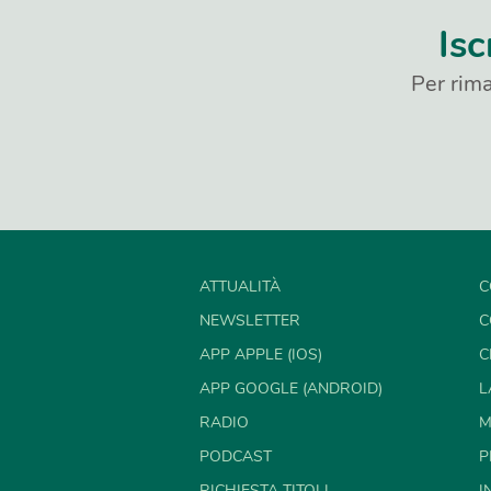
Isc
Per rima
ATTUALITÀ
C
NEWSLETTER
C
APP APPLE (IOS)
C
APP GOOGLE (ANDROID)
L
RADIO
M
PODCAST
P
RICHIESTA TITOLI
I