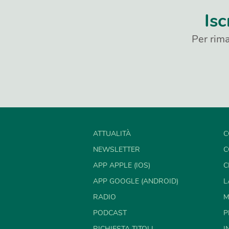
Isc
Per rima
ATTUALITÀ
C
NEWSLETTER
C
APP APPLE (IOS)
C
APP GOOGLE (ANDROID)
L
RADIO
M
PODCAST
P
RICHIESTA TITOLI
I