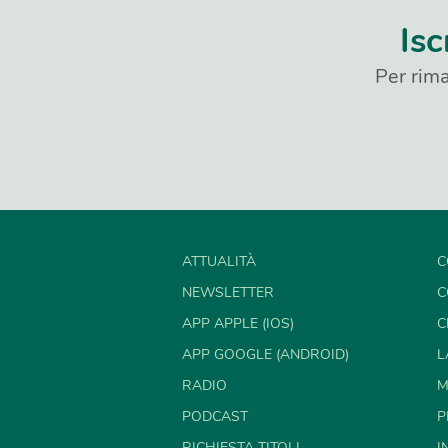
Isc
Per rima
ATTUALITÀ
C
NEWSLETTER
C
APP APPLE (IOS)
C
APP GOOGLE (ANDROID)
L
RADIO
M
PODCAST
P
RICHIESTA TITOLI
I