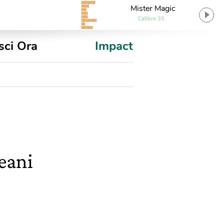
Mister Magic
Calibro 35
sci Ora
Impact
eani