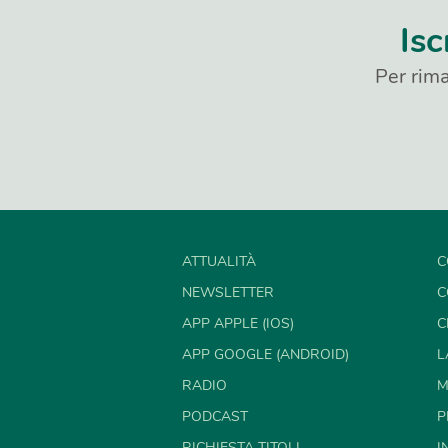
Isc
Per rima
ATTUALITÀ
C
NEWSLETTER
C
APP APPLE (IOS)
C
APP GOOGLE (ANDROID)
L
RADIO
M
PODCAST
P
RICHIESTA TITOLI
I