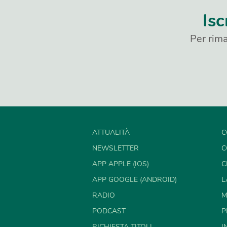
Isc
Per rima
ATTUALITÀ
C
NEWSLETTER
C
APP APPLE (IOS)
C
APP GOOGLE (ANDROID)
L
RADIO
M
PODCAST
P
RICHIESTA TITOLI
I