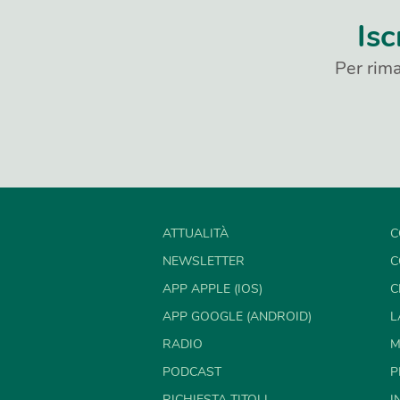
Isc
Per rima
ATTUALITÀ
C
NEWSLETTER
C
APP APPLE (IOS)
C
APP GOOGLE (ANDROID)
L
RADIO
M
PODCAST
P
RICHIESTA TITOLI
I