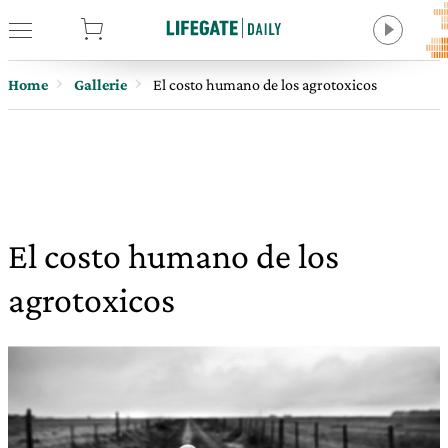
tore
Home
Gallerie
El costo humano de los agrotoxicos
El costo humano de los
agrotoxicos