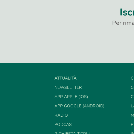
Isc
Per rima
ATTUALITÀ
C
NEWSLETTER
C
APP APPLE (IOS)
C
APP GOOGLE (ANDROID)
L
RADIO
M
PODCAST
P
RICHIESTA TITOLI
I