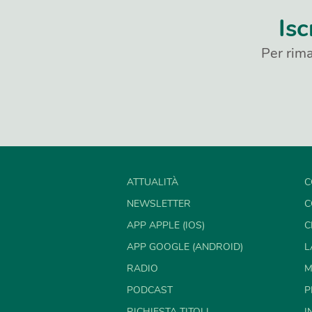
Isc
Per rima
ATTUALITÀ
C
NEWSLETTER
C
APP APPLE (IOS)
C
APP GOOGLE (ANDROID)
L
RADIO
M
PODCAST
P
RICHIESTA TITOLI
I