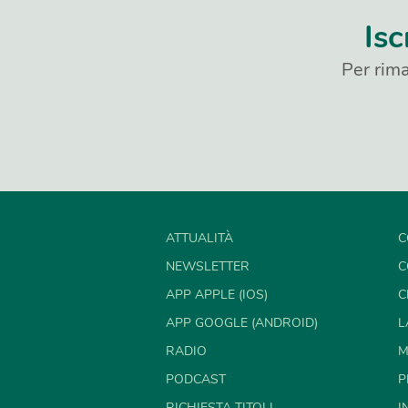
Isc
Per rima
ATTUALITÀ
C
NEWSLETTER
C
APP APPLE (IOS)
C
APP GOOGLE (ANDROID)
L
RADIO
M
PODCAST
P
RICHIESTA TITOLI
I