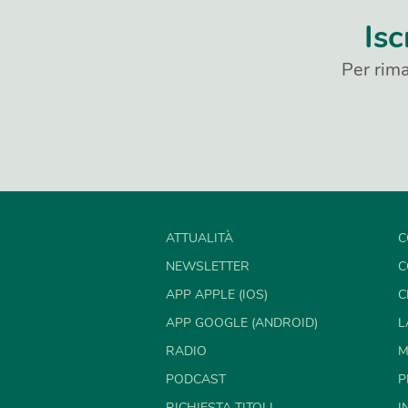
Isc
Per rima
ATTUALITÀ
C
NEWSLETTER
C
APP APPLE (IOS)
C
APP GOOGLE (ANDROID)
L
RADIO
M
PODCAST
P
RICHIESTA TITOLI
I