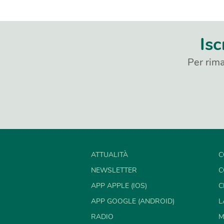
Isc
Per rima
ATTUALITÀ
C
NEWSLETTER
C
APP APPLE (IOS)
C
APP GOOGLE (ANDROID)
L
RADIO
M