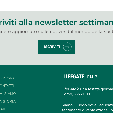
riviti alla newsletter settima
nere aggiornato sulle notizie dal mondo della sost
ISCRIVITI
OMPANY
ONTATTI
LifeGate è una testata giornal
HI SIAMO
Como, 27/2001
A STORIA
Siamo il luogo dove l'educazi
AIL
sentimento diventa azione, lo