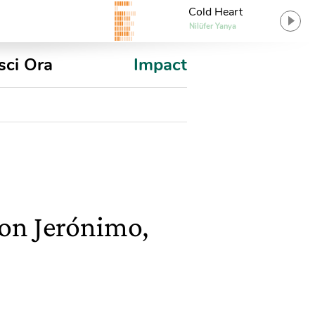
Cold Heart
Nilüfer Yanya
sci Ora
Impact
ron Jerónimo,