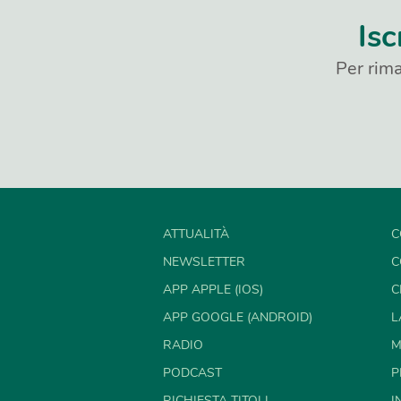
Isc
Per rima
ATTUALITÀ
C
NEWSLETTER
C
APP APPLE (IOS)
C
APP GOOGLE (ANDROID)
L
RADIO
M
PODCAST
P
RICHIESTA TITOLI
I