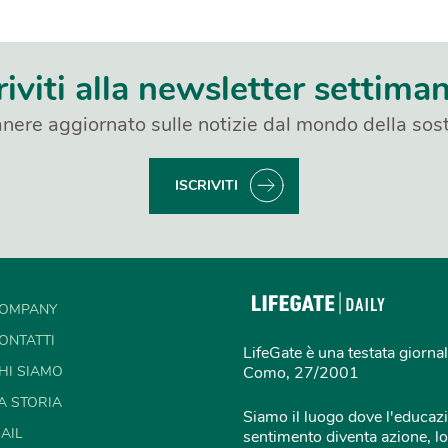
riviti alla newsletter settima
nere aggiornato sulle notizie dal mondo della sost
ISCRIVITI
OMPANY
ONTATTI
LifeGate è una testata giornal
HI SIAMO
Como, 27/2001
A STORIA
Siamo il luogo dove l'educazi
AIL
sentimento diventa azione, lo