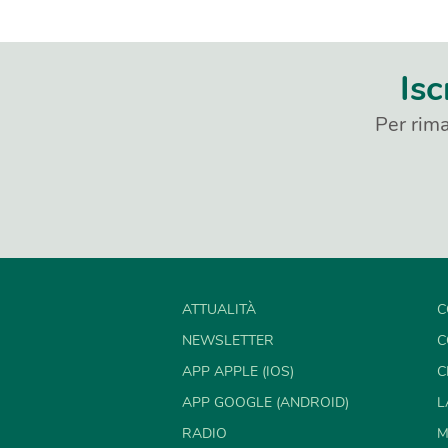
Isc
Per rima
ATTUALITÀ
C
NEWSLETTER
C
APP APPLE (IOS)
C
APP GOOGLE (ANDROID)
L
RADIO
M