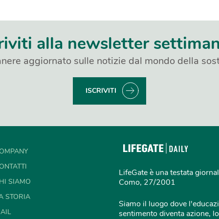
riviti alla newsletter settima
nere aggiornato sulle notizie dal mondo della sost
ISCRIVITI
OMPANY
ONTATTI
LifeGate è una testata giornal
HI SIAMO
Como, 27/2001
A STORIA
Siamo il luogo dove l'educazi
AIL
sentimento diventa azione, lo