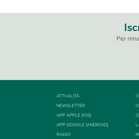
Isc
Per rima
ATTUALITÀ
C
NEWSLETTER
C
APP APPLE (IOS)
C
APP GOOGLE (ANDROID)
L
RADIO
M