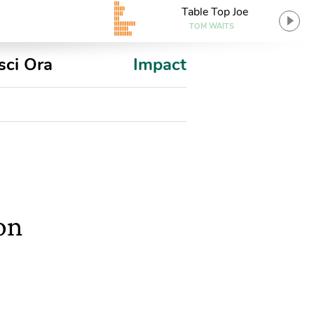
Table Top Joe
TOM WAITS
sci Ora
Impact
on