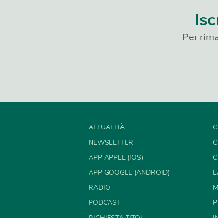
Isc
Per rima
ATTUALITÀ
C
NEWSLETTER
C
APP APPLE (IOS)
C
APP GOOGLE (ANDROID)
L
RADIO
M
PODCAST
P
RICHIESTA TITOLI
I