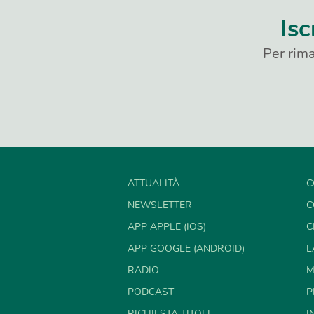
Isc
Per rima
ATTUALITÀ
C
NEWSLETTER
C
APP APPLE (IOS)
C
APP GOOGLE (ANDROID)
L
RADIO
M
PODCAST
P
RICHIESTA TITOLI
I