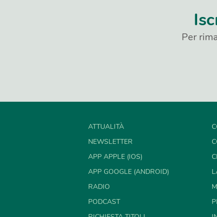
Isc
Per rima
ATTUALITÀ
C
NEWSLETTER
C
APP APPLE (IOS)
C
APP GOOGLE (ANDROID)
L
RADIO
M
PODCAST
P
RICHIESTA TITOLI
I