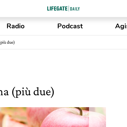
Radio
Podcast
Agi
(più due)
na (più due)