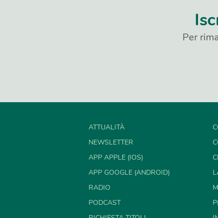
Isc
Per rima
ATTUALITÀ
C
NEWSLETTER
C
APP APPLE (IOS)
C
APP GOOGLE (ANDROID)
L
RADIO
M
PODCAST
P
RICHIESTA TITOLI
I