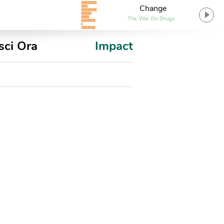
Change
The War On Drugs
sci Ora
Impact