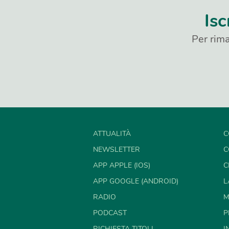
Isc
Per rima
ATTUALITÀ
C
NEWSLETTER
C
APP APPLE (IOS)
C
APP GOOGLE (ANDROID)
L
RADIO
M
PODCAST
P
RICHIESTA TITOLI
I