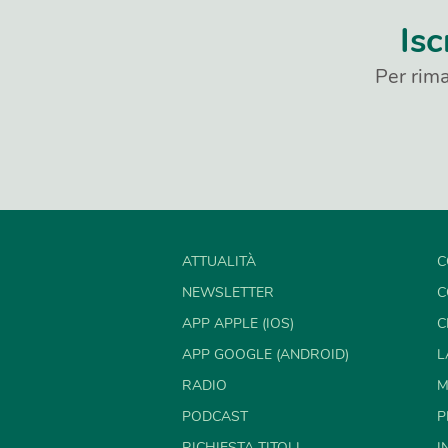
Isc
Per rima
ATTUALITÀ
C
NEWSLETTER
C
APP APPLE (IOS)
C
APP GOOGLE (ANDROID)
L
RADIO
M
PODCAST
P
RICHIESTA TITOLI
I