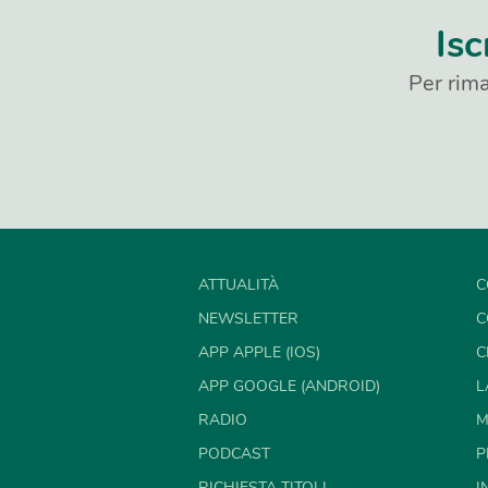
Isc
Per rima
ATTUALITÀ
C
NEWSLETTER
C
APP APPLE (IOS)
C
APP GOOGLE (ANDROID)
L
RADIO
M
PODCAST
P
RICHIESTA TITOLI
I