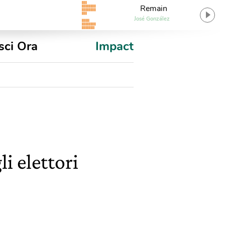
Remain
José González
sci Ora
Impact
i elettori