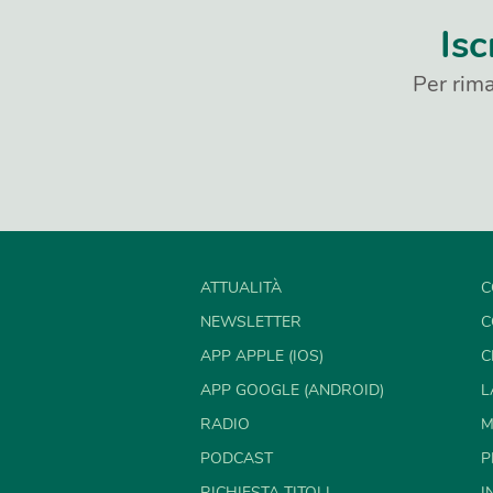
Isc
Per rima
ATTUALITÀ
C
NEWSLETTER
C
APP APPLE (IOS)
C
APP GOOGLE (ANDROID)
L
RADIO
M
PODCAST
P
RICHIESTA TITOLI
I