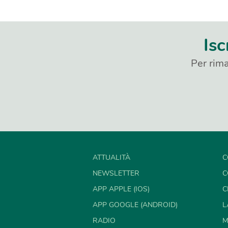
Isc
Per rima
ATTUALITÀ
C
NEWSLETTER
C
APP APPLE (IOS)
C
APP GOOGLE (ANDROID)
L
RADIO
M