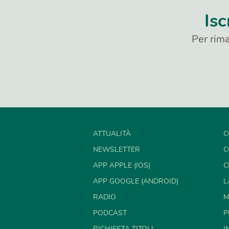
Isc
Per rima
ATTUALITÀ
C
NEWSLETTER
C
APP APPLE (IOS)
C
APP GOOGLE (ANDROID)
L
RADIO
M
PODCAST
P
RICHIESTA TITOLI
I