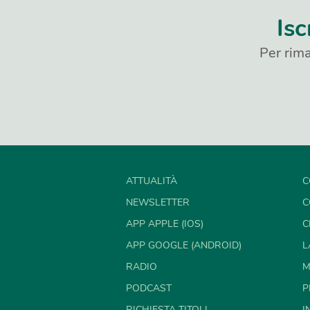
Isc
Per rima
ATTUALITÀ
C
NEWSLETTER
C
APP APPLE (IOS)
C
APP GOOGLE (ANDROID)
L
RADIO
M
PODCAST
P
RICHIESTA TITOLI
I