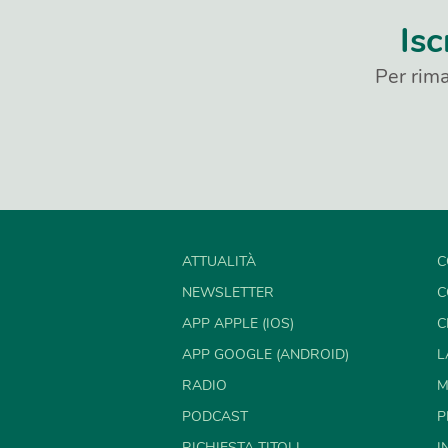
Isc
Per rima
ATTUALITÀ
C
NEWSLETTER
C
APP APPLE (IOS)
C
APP GOOGLE (ANDROID)
L
RADIO
M
PODCAST
P
RICHIESTA TITOLI
I