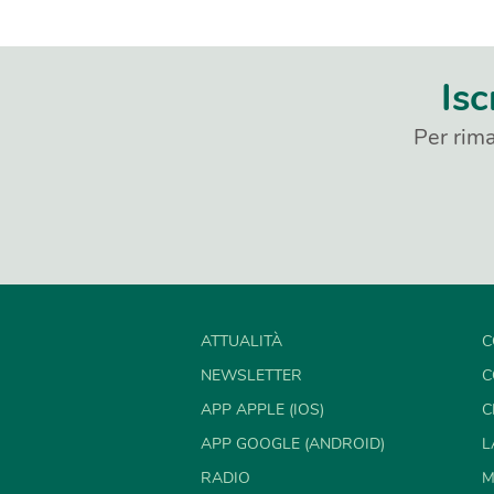
Isc
Per rima
ATTUALITÀ
C
NEWSLETTER
C
APP APPLE (IOS)
C
APP GOOGLE (ANDROID)
L
RADIO
M