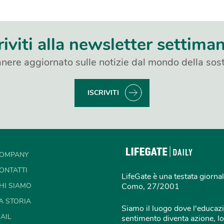
riviti alla newsletter settima
nere aggiornato sulle notizie dal mondo della sost
ISCRIVITI
OMPANY
ONTATTI
LifeGate è una testata giornal
HI SIAMO
Como, 27/2001
A STORIA
Siamo il luogo dove l'educazi
AIL
sentimento diventa azione, lo