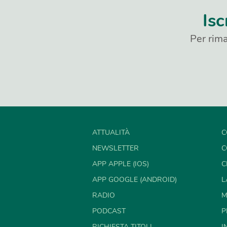
Isc
Per rima
ATTUALITÀ
C
NEWSLETTER
C
APP APPLE (IOS)
C
APP GOOGLE (ANDROID)
L
RADIO
M
PODCAST
P
RICHIESTA TITOLI
I