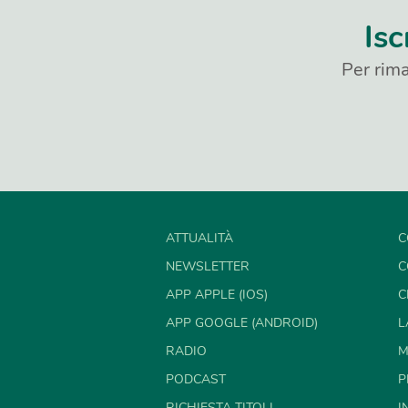
Isc
Per rima
ATTUALITÀ
C
NEWSLETTER
C
APP APPLE (IOS)
C
APP GOOGLE (ANDROID)
L
RADIO
M
PODCAST
P
RICHIESTA TITOLI
I