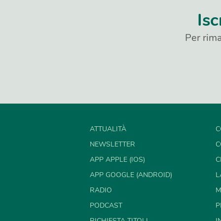
Isc
Per rima
ATTUALITÀ
C
NEWSLETTER
C
APP APPLE (IOS)
C
APP GOOGLE (ANDROID)
L
RADIO
M
PODCAST
P
RICHIESTA TITOLI
I