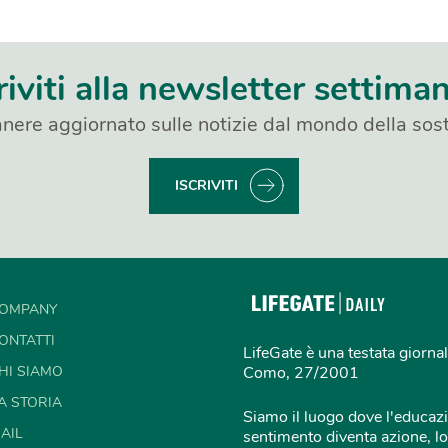
riviti alla newsletter settima
nere aggiornato sulle notizie dal mondo della sost
ISCRIVITI
OMPANY
ONTATTI
LifeGate è una testata giornal
HI SIAMO
Como, 27/2001
A STORIA
Siamo il luogo dove l'educazi
AIL
sentimento diventa azione, lo