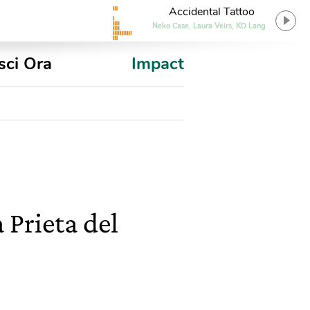
Accidental Tattoo
Neko Case, Laura Veirs, KD Lang
sci Ora
Impact
 Prieta del