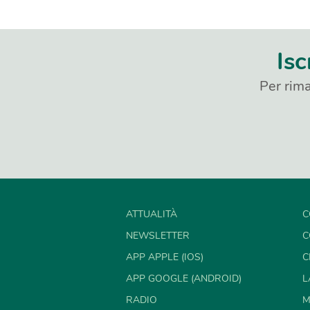
Isc
Per rima
ATTUALITÀ
C
NEWSLETTER
C
APP APPLE (IOS)
C
APP GOOGLE (ANDROID)
L
RADIO
M