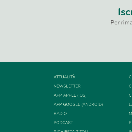
Isc
Per rima
ATTUALITÀ
C
NEWSLETTER
C
APP APPLE (IOS)
C
APP GOOGLE (ANDROID)
L
RADIO
M
PODCAST
P
RICHIESTA TITOLI
I