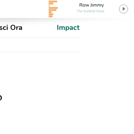
Row Jimmy
The Grateful Dead
sci Ora
Impact
o