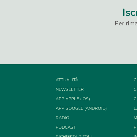
Isc
Per rima
ATTUALITÀ
C
NEWSLETTER
C
APP APPLE (IOS)
C
APP GOOGLE (ANDROID)
L
RADIO
M
PODCAST
P
RICHIESTA TITOLI
I