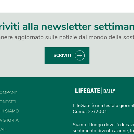
riviti alla newsletter settima
nere aggiornato sulle notizie dal mondo della sost
ISCRIVITI
OMPANY
ONTATTI
LifeGate è una testata giornal
HI SIAMO
Como, 27/2001
A STORIA
Siamo il luogo dove l'educazi
AIL
sentimento diventa azione, lo