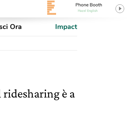
Phone Booth
Hazel English
sci Ora
Impact
l ridesharing è a