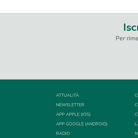
Isc
Per rima
ATTUALITÀ
C
NEWSLETTER
C
APP APPLE (IOS)
C
APP GOOGLE (ANDROID)
L
RADIO
M