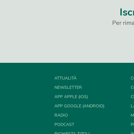
Isc
Per rima
ATTUALITÀ
C
NEWSLETTER
C
APP APPLE (IOS)
C
APP GOOGLE (ANDROID)
L
RADIO
M
PODCAST
P
RICHIESTA TITOLI
I