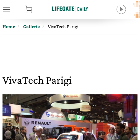
tore
Home
Gallerie
VivaTech Parigi
VivaTech Parigi