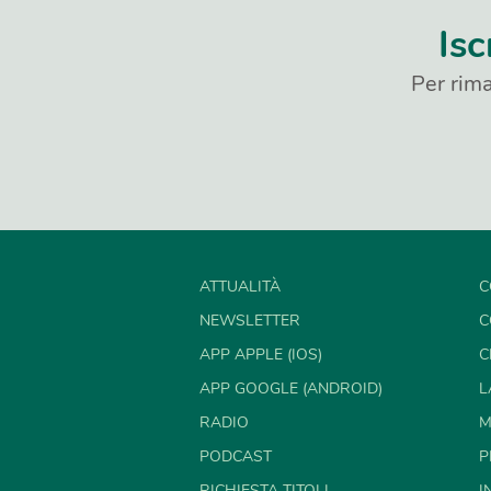
Isc
Per rima
ATTUALITÀ
C
NEWSLETTER
C
APP APPLE (IOS)
C
APP GOOGLE (ANDROID)
L
RADIO
M
PODCAST
P
RICHIESTA TITOLI
I