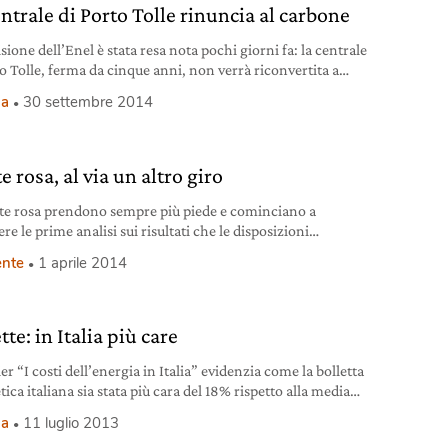
ntrale di Porto Tolle rinuncia al carbone
sione dell’Enel è stata resa nota pochi giorni fa: la centrale
to Tolle, ferma da cinque anni, non verrà riconvertita a
e. In una nota l’operatore elettrico nazionale chiarisce che:
ia
30 settembre 2014
nte dell’evidente cambiamento del contesto energetico e
differente dinamica tra domanda e offerta di energia
i negli ultimi dieci anni, tanto
 rosa, al via un altro giro
te rosa prendono sempre più piede e cominciano a
e le prime analisi sui risultati che le disposizioni
ive hanno portato negli equilibri aziendali. Questa
nte
1 aprile 2014
era, altri 65 consigli di amministrazione e 73 collegi
li, tra cui quelli di big quali Enel, Finmeccanica, Enav e
Italiane, apriranno le porte a 130 donne, seguendo
tte: in Italia più care
ier “I costi dell’energia in Italia” evidenzia come la bolletta
ica italiana sia stata più cara del 18% rispetto alla media
ltri Paesi dell’Unione europea.
ia
11 luglio 2013