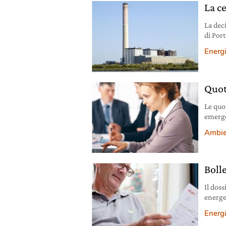
La ce
La deci
di Por
carbon
Energ
“a fro
della 
avvenut
Quote
Le quo
emerger
normat
Ambie
primav
sindaca
Poste 
Bolle
Il doss
energet
degli a
Energ