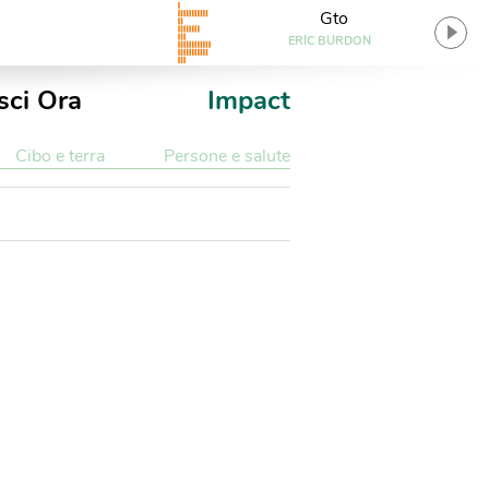
Gto
ERIC BURDON
sci Ora
Impact
Cibo e terra
Persone e salute