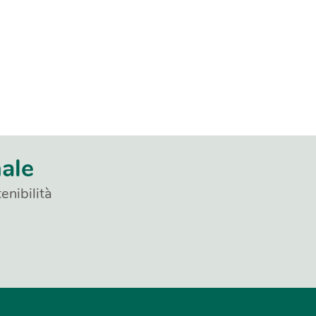
nale
enibilità