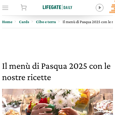
tore
Home
Cards
Cibo e terra
Il menù di Pasqua 2025 con le no
Il menù di Pasqua 2025 con le
nostre ricette