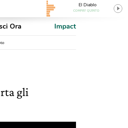
El Diablo
COMPAY QUINTO
sci Ora
Impact
oto
rta gli