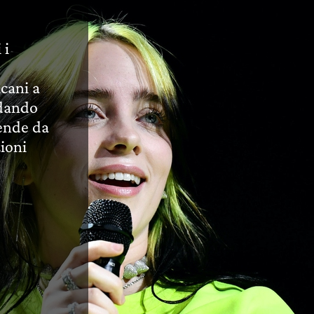
 i
icani a
rdando
ende da
ioni