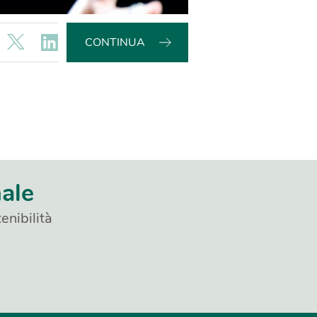
CONTINUA
nale
enibilità