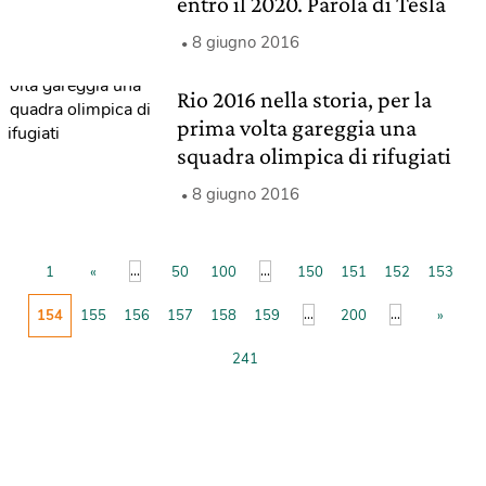
entro il 2020. Parola di Tesla
8 giugno 2016
Rio 2016 nella storia, per la
prima volta gareggia una
squadra olimpica di rifugiati
8 giugno 2016
...
...
1
«
50
100
150
151
152
153
...
...
154
155
156
157
158
159
200
»
241