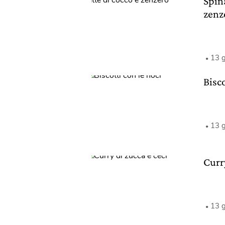
Spina
zenz
13 
Bisco
13 
Curry
13 