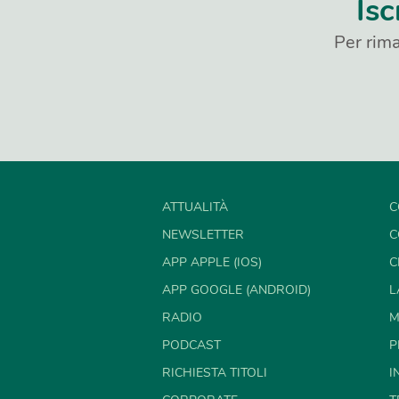
Isc
Per rima
ATTUALITÀ
C
NEWSLETTER
C
APP APPLE (IOS)
C
APP GOOGLE (ANDROID)
L
RADIO
M
PODCAST
P
RICHIESTA TITOLI
I