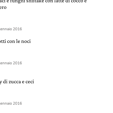
ci e funghi shiitake con latte di cocco e
ero
gennaio 2016
tti con le noci
gennaio 2016
 di zucca e ceci
gennaio 2016