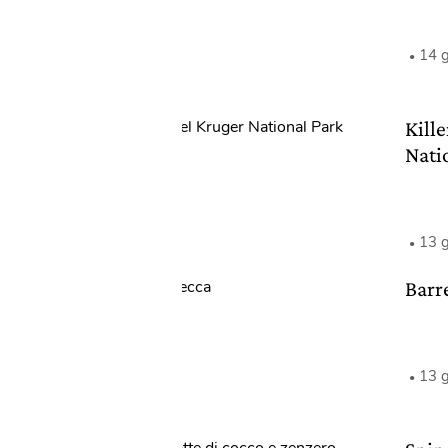
14 
Kill
Nati
13 
Barre
13 