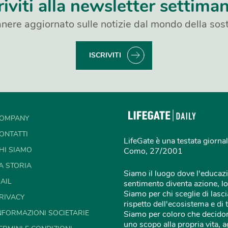
riviti alla newsletter settima
nere aggiornato sulle notizie dal mondo della sost
ISCRIVITI
OMPANY
ONTATTI
LifeGate è una testata giornal
HI SIAMO
Como, 27/2001
A STORIA
Siamo il luogo dove l'educazi
AIL
sentimento diventa azione, lo
Siamo per chi sceglie di lascia
RIVACY
rispetto dell'ecosistema e di 
NFORMAZIONI SOCIETARIE
Siamo per coloro che decidon
uno scopo alla propria vita,