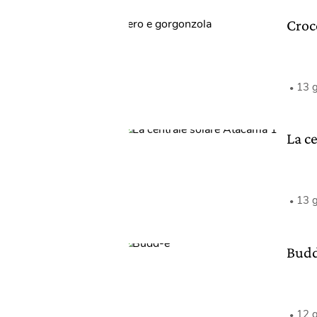
Croc
13 
La c
13 
Bud
12 