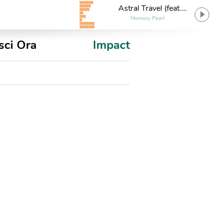
Astral Travel (feat.
Joseph Shabason)
Memory Pearl
sci Ora
Impact