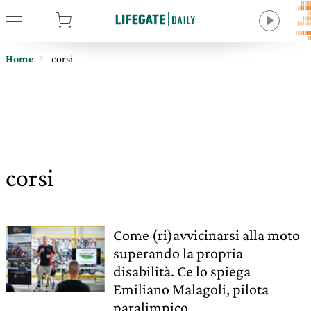
tore
Home
corsi
corsi
Come (ri)avvicinarsi alla moto
superando la propria
disabilità. Ce lo spiega
Emiliano Malagoli, pilota
paralimpico