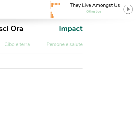
They Live Amongst Us
Other Joe
sci Ora
Impact
Cibo e terra
Persone e salute