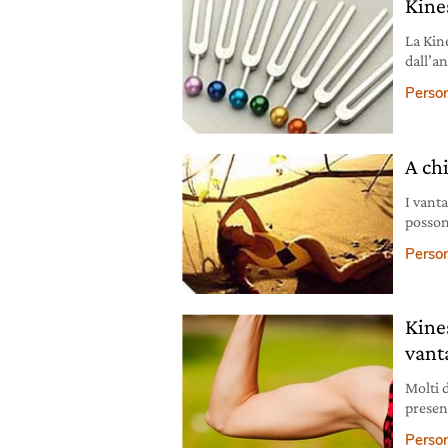
Kine
La Kin
dall’an
modern
Person
A chi
I vanta
posson
corrett
Person
Kines
vant
Molti 
presen
all’ind
Person