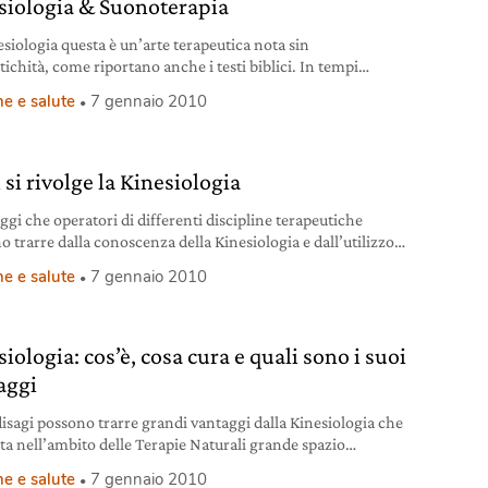
siologia & Suonoterapia
esiologia questa è un’arte terapeutica nota sin
tichità, come riportano anche i testi biblici. In tempi
i è stato il Dr. Alfred Tomatis,
e e salute
7 gennaio 2010
 si rivolge la Kinesiologia
ggi che operatori di differenti discipline terapeutiche
o trarre dalla conoscenza della Kinesiologia e dall’utilizzo
o del Test
e e salute
7 gennaio 2010
iologia: cos’è, cosa cura e quali sono i suoi
aggi
disagi possono trarre grandi vantaggi dalla Kinesiologia che
ta nell’ambito delle Terapie Naturali grande spazio
ividuo, alla sua unicità
e e salute
7 gennaio 2010