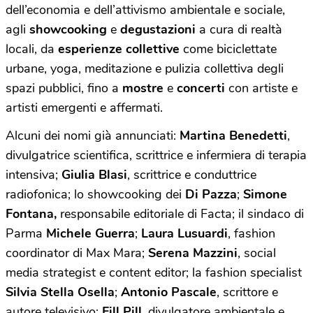
dell’economia e dell’attivismo ambientale e sociale,
agli
showcooking
e
degustazioni
a cura di realtà
locali, da
esperienze collettive
come biciclettate
urbane, yoga, meditazione e pulizia collettiva degli
spazi pubblici, fino a
mostre
e
concerti
con artiste e
artisti emergenti e affermati.
Alcuni dei nomi già annunciati:
Martina Benedetti
,
divulgatrice scientifica, scrittrice e infermiera di terapia
intensiva;
Giulia Blasi
, scrittrice e conduttrice
radiofonica; lo showcooking dei
Di Pazza
;
Simone
Fontana,
responsabile editoriale di Facta; il sindaco di
Parma
Michele Guerra
;
Laura Lusuardi
, fashion
coordinator di Max Mara;
Serena Mazzini
, social
media strategist e content editor; la fashion specialist
Silvia Stella Osella
;
Antonio Pascale
, scrittore e
autore televisivo;
Fill Pill
, divulgatore ambientale e