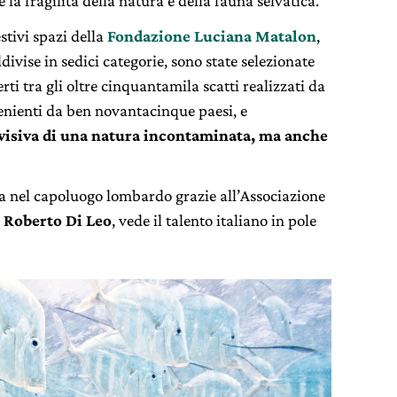
e la fragilità della natura e della fauna selvatica.
stivi spazi della
Fondazione Luciana Matalon
,
ivise in sedici categorie, sono state selezionate
rti tra gli oltre cinquantamila scatti realizzati da
venienti da ben novantacinque paesi, e
visiva di una natura incontaminata, ma anche
 nel capoluogo lombardo grazie all’Associazione
i
Roberto Di Leo
, vede il talento italiano in pole