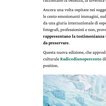
raccontano la bellezza, la diversità 
Ancora una volta ospitate nei sugge
le cento emozionanti immagini, sudd
da una giuria internazionale di espe
fotografi, professionisti e non, pro
rappresentano la testimonianza 
da preservare
.
Questa nuova edizione, che approda
culturale
Radicediunopercento
d
position.