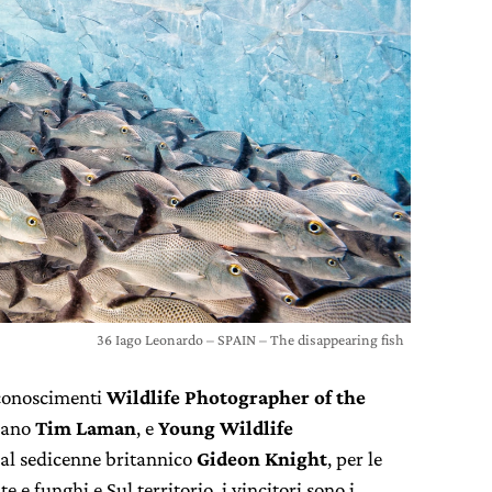
36 Iago Leonardo – SPAIN – The disappearing fish
riconoscimenti
Wildlife Photographer of the
icano
Tim Laman
, e
Young Wildlife
dal sedicenne britannico
Gideon Knight
, per le
te e funghi e Sul territorio, i vincitori sono i