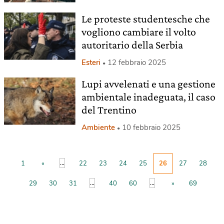
Le proteste studentesche che
vogliono cambiare il volto
autoritario della Serbia
Esteri
12 febbraio 2025
Lupi avvelenati e una gestione
ambientale inadeguata, il caso
del Trentino
Ambiente
10 febbraio 2025
...
1
«
22
23
24
25
26
27
28
...
...
29
30
31
40
60
»
69