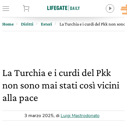
tore
Home
Diritti
Esteri
La Turchia e i curdi del Pkk non sono m
La Turchia e i curdi del Pkk
non sono mai stati così vicini
alla pace
3 marzo 2025
,
di
Luigi Mastrodonato