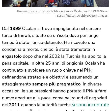
Una manifestazione per la liberazione di Öcalan nel 1999 © Steve
Eason/Hulton Archive/Getty Images
Dal
1999
Öcalan si trova imprigionato nel carcere
turco di
Imrali
, situato su un’isola dove per lungo
tempo è stato l’unico detenuto. Ha ricevuto una
condanna a morte, che poi è stata tramutata in
ergastolo
dopo che nel 2002 la Turchia ha abolito la
pena capitale. In oltre 25 anni di prigionia Öcalan ha
continuato a svolgere un ruolo chiave nel Pkk,
definendone strategie e obiettivi e assumendo un
atteggiamento
sempre più pragmatico
. In diverse
occasioni le sue pressioni hanno portato il Pkk a fare
nuove aperture alla pace, come nel round di negoziati
si sono incontrate
del
2011
quando le autorità turche