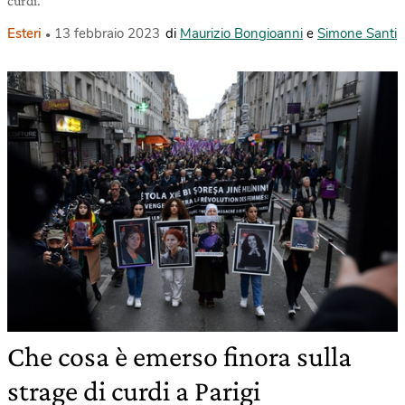
curdi.
Esteri
13 febbraio 2023
di
Maurizio Bongioanni
e
Simone Santi
Che cosa è emerso finora sulla
strage di curdi a Parigi